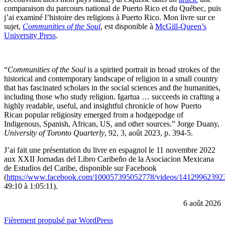
comparaison du parcours national de Puerto Rico et du Québec, puis
j’ai examiné l’histoire des religions à Puerto Rico. Mon livre sur ce
sujet,
Communities of the Soul
, est disponible à
McGill-Queen’s
University Press
.
“
Communities of the Soul
is a spirited portrait in broad strokes of the
historical and contemporary landscape of religion in a small country
that has fascinated scholars in the social sciences and the humanities,
including those who study religion. Igartua … succeeds in crafting a
highly readable, useful, and insightful chronicle of how Puerto
Rican popular religiosity emerged from a hodgepodge of
Indigenous, Spanish, African, US, and other sources.” Jorge Duany,
University of Toronto Quarterly
, 92, 3, août 2023, p. 394-5.
J’ai fait une présentation du livre en espagnol le 11 novembre 2022
aux XXII Jornadas del Libro Caribeño de la Asociacion Mexicana
de Estudios del Caribe, disponible sur Facebook
(
https://www.facebook.com/100057395052778/videos/14129962392
49:10 à 1:05:11).
6 août 2026
Fièrement propulsé par WordPress