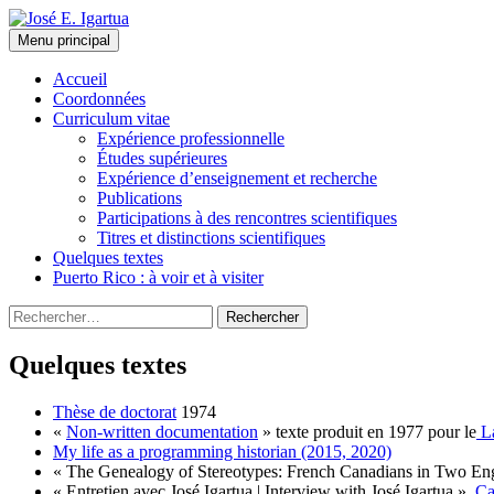
Aller
au
Recherche
Menu principal
contenu
José E. Igartua
Accueil
Coordonnées
Curriculum vitae
Expérience professionnelle
Études supérieures
Expérience d’enseignement et recherche
Publications
Participations à des rencontres scientifiques
Titres et distinctions scientifiques
Quelques textes
Puerto Rico : à voir et à visiter
Rechercher :
Quelques textes
Thèse de doctorat
1974
«
Non-written documentation
» texte produit en 1977 pour le
L
My life as a programming historian (2015, 2020)
« The Genealogy of Stereotypes: French Canadians in Two En
« Entretien avec José Igartua | Interview with José Igartua »,
Ca