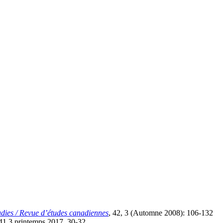
dies / Revue d’études canadiennes
, 42, 3 (Automne 2008): 106-132
 41.3 printemps 2017, 30-32