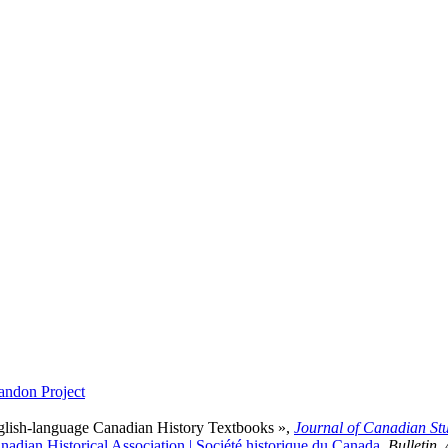
andon Project
glish-language Canadian History Textbooks »,
Journal of Canadian Stu
nadian Histori
cal Association | Société historique du Canada,
Bulletin
,